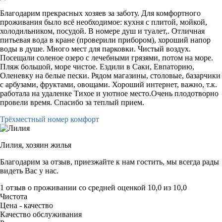
Благодарим прекрасных хозяев за заботу. Для комфортного
проживания было всё необходимое: кухня с плитой, мойкой,
холодильником, посудой. В номере душ и туалет,. Отличная
питьевая вода в кране (проверили прибором), хороший напор
воды в душе. Много мест для парковки. Чистый воздух.
Посещали соленое озеро с лечебными грязями, потом на море.
Пляж большой, море чистое. Ездили в Саки, Евпаторию,
Оленевку на белые пески. Рядом магазины, столовые, базарчики
с арбузами, фруктами, овощами. Хороший интернет, важно, т.к.
работала на удаленке Тихое и уютное место.Очень плодотворно
провели время. Спасибо за теплый прием.
Трёхместный номер комфорт
Лилия,
хозяин жилья
Благодарим за отзыв, приезжайте к нам гостить, мы всегда рады
видеть Вас у нас.
1 отзыв
о проживании со средней оценкой
10,0
из
10,0
Чистота
Цена - качество
Качество обслуживания