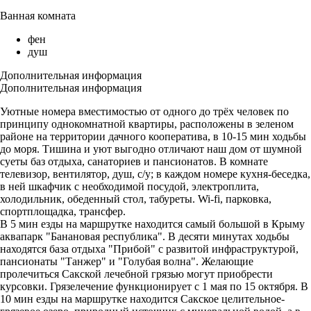
Ванная комната
фен
душ
Дополнительная информация
Дополнительная информация
Уютные номера вместимостью от одного до трёх человек по
принципу однокомнатной квартиры, расположены в зеленом
районе на территории дачного кооператива, в 10-15 мин ходьбы
до моря. Тишина и уют выгодно отличают наш дом от шумной
суеты баз отдыха, санаториев и пансионатов. В комнате
телевизор, вентилятор, душ, с/у; в каждом номере кухня-беседка,
в ней шкафчик с необходимой посудой, электроплита,
холодильник, обеденный стол, табуреты. Wi-fi, парковка,
спортплощадка, трансфер.
В 5 мин езды на маршрутке находится самый большой в Крыму
аквапарк "Банановая республика". В десяти минутах ходьбы
находятся база отдыха "Прибой" с развитой инфраструктурой,
пансионаты "Танжер" и "Голубая волна". Желающие
пролечиться Сакской лечебной грязью могут приобрести
курсовки. Грязелечение функционирует с 1 мая по 15 октября. В
10 мин езды на маршрутке находится Сакское целительное-