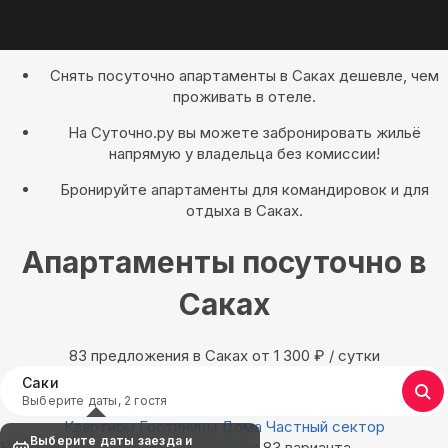
Снять посуточно апартаменты в Саках дешевле, чем
проживать в отеле.
На Суточно.ру вы можете забронировать жильё
напрямую у владельца без комиссии!
Бронируйте апартаменты для командировок и для
отдыха в Саках.
Апартаменты посуточно в
Саках
83 предложения в Саках oт 1 300
₽
/ сутки
Саки
Выберите даты, 2 гостя
Квартиры
Гостиницы
Дома
Частный сектор
Выберите даты заезда и
Найдём, где остановиться в Саках: 83 варианта