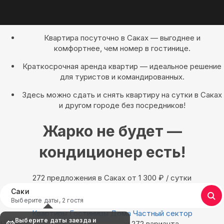
Квартира посуточно в Саках — выгоднее и
комфортнее, чем номер в гостинице.
Краткосрочная аренда квартир — идеальное решение
для туристов и командированных.
Здесь можно сдать и снять квартиру на сутки в Саках
и другом городе без посредников!
Жарко не будет —
кондиционер есть!
272 предложения в Саках oт 1 300
₽
/ сутки
Саки
Выберите даты, 2 гостя
Квартиры
Гостиницы
Дома
Частный сектор
Выберите даты заезда и
Найдём, где остановиться в Саках: 272 варианта