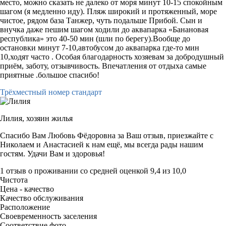
место, можно сказать не далеко от моря минут 10-15 спокойным
шагом (я медленно иду). Пляж широкий и протяженный, море
чистое, рядом база Танжер, чуть подальше Прибой. Сын и
внучка даже пешим шагом ходили до аквапарка «Банановая
республика» это 40-50 мин (шли по берегу).Вообще до
остановки минут 7-10,автобусом до аквапарка где-то мин
10,ходят часто . Особая благодарность хозяевам за добродушный
приём, заботу, отзывчивость. Впечатления от отдыха самые
приятные .большое спасибо!
Трёхместный номер стандарт
Лилия,
хозяин жилья
Спасибо Вам Любовь Фёдоровна за Ваш отзыв, приезжайте с
Николаем и Анастасией к нам ещё, мы всегда рады нашим
гостям. Удачи Вам и здоровья!
1 отзыв
о проживании со средней оценкой
9,4
из
10,0
Чистота
Цена - качество
Качество обслуживания
Расположение
Своевременность заселения
Соответствие фото