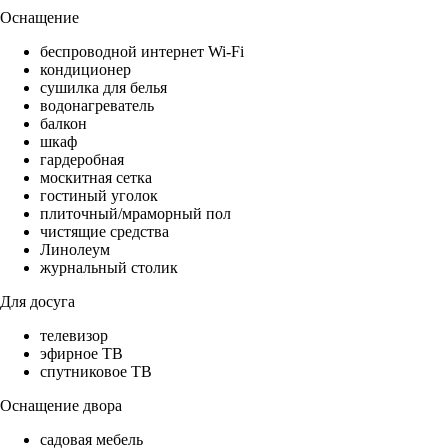
Оснащение
беспроводной интернет Wi-Fi
кондиционер
сушилка для белья
водонагреватель
балкон
шкаф
гардеробная
москитная сетка
гостиный уголок
плиточный/мраморный пол
чистящие средства
Линолеум
журнальный столик
Для досуга
телевизор
эфирное ТВ
спутниковое ТВ
Оснащение двора
садовая мебель