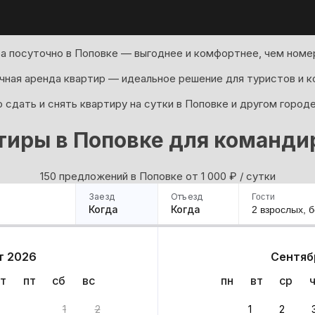
а посуточно в Поповке — выгоднее и комфортнее, чем номер
ная аренда квартир — идеальное решение для туристов и к
 сдать и снять квартиру на сутки в Поповке и другом город
тиры в Поповке для команди
150 предложений в Поповке oт 1 000
₽
/ сутки
Заезд
Отъезд
Гости
Когда
Когда
2 взрослых,
б
ример
Санкт-Петербург
Москва
Сочи
Минск
Казань
Дагестан
Кисловодск
Аб
т 2026
Сентяб
Квартиры
Гостиницы
Дома
Частный сектор
т
пт
сб
вс
пн
вт
ср
нтов
1
2
1
2