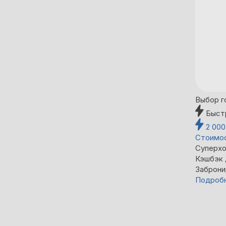
Выбор г
Быст
2 00
Стоимос
Суперхо
Кэшбэк
Заброни
Подроб