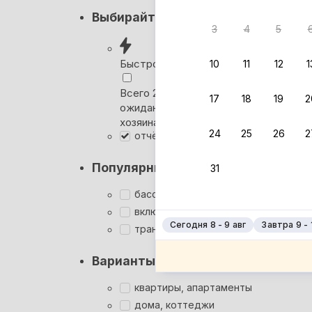
Кэшбэк
Выбирайте лучшее
3
4
5
Вернём 
после о
Быстрое бронирование
10
11
12
1
Выбира
Всего 2 минуты, без
17
18
19
2
ожидания ответа от
Мгновен
хозяина
24
25
26
2
отчётные документы
Кэшбэк
Заброни
Популярные фильтры
31
Подроб
бассейн
включён завтрак
Сегодня 8 - 9 авг
Завтра 9 - 
трансфер
Варианты размещения
квартиры, апартаменты
дома, коттеджи