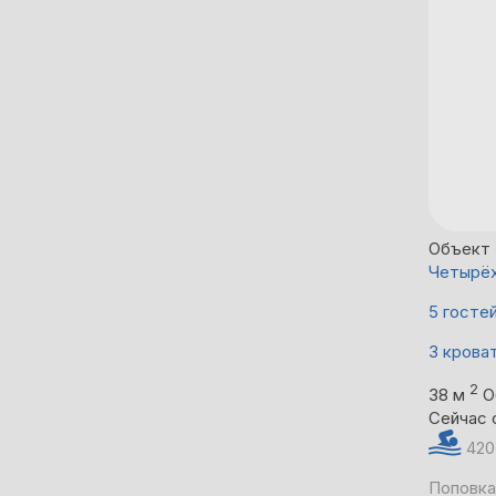
Объект 
Четырёх
5 госте
3 крова
2
38 м
О
Сейчас 
420
Поповка