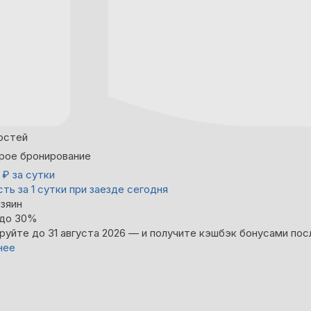
остей
рое бронирование
0
₽
за сутки
ть за 1 сутки при заезде сегодня
зяин
 до 30%
руйте до 31 августа 2026 — и получите кэшбэк бонусами пос
нее