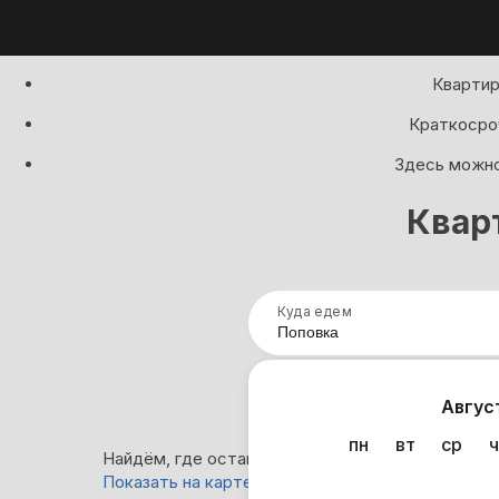
Квартир
Краткосроч
Здесь можно
Квар
Куда едем
Нап
Авгус
пн
вт
ср
ч
Найдём, где остановиться в Поповке: 150 вариа
Показать на карте