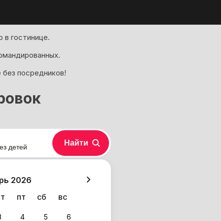
 в гостинице.
омандированных.
е без посредников!
ровок
Найти
ез детей
хазия
рь 2026
чт
пт
сб
вс
3
4
5
6