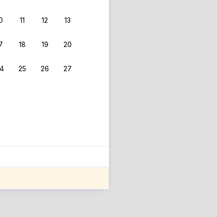
0
11
12
13
7
18
19
20
4
25
26
27
ле оценки проживания.