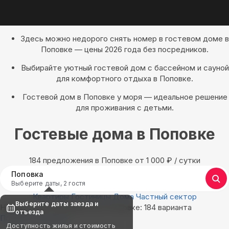
Здесь можно недорого снять номер в гостевом доме в
Поповке — цены 2026 года без посредников.
Выбирайте уютный гостевой дом с бассейном и сауной
для комфортного отдыха в Поповке.
Гостевой дом в Поповке у моря — идеальное решение
для проживания с детьми.
Гостевые дома в Поповке
184 предложения в Поповке oт 1 000
₽
/ сутки
Поповка
Выберите даты, 2 гостя
Квартиры
Гостиницы
Дома
Частный сектор
Выберите даты заезда и
Найдём, где остановиться в Поповке: 184 варианта
отъезда
Показать на карте
Доступность жилья и стоимость