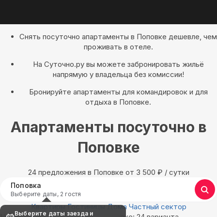
Снять посуточно апартаменты в Поповке дешевле, чем
проживать в отеле.
На Суточно.ру вы можете забронировать жильё
напрямую у владельца без комиссии!
Бронируйте апартаменты для командировок и для
отдыха в Поповке.
Апартаменты посуточно в
Поповке
24 предложения в Поповке oт 3 500
₽
/ сутки
Поповка
Выберите даты, 2 гостя
Квартиры
Гостиницы
Дома
Частный сектор
Выберите даты заезда и
Найдём, где остановиться в Поповке: 24 варианта